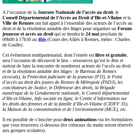
A l’occasion de la
Journée Nationale de l’accès au droit
, le
Conseil Départemental de l’Accès au Droit d’Ille-et-Vilaine
et la
Ville de Rennes
ont fait appel à l’ensemble des acteurs de l’accès au
droit et de la résolution amiable des litiges pour organiser un
Forum
jeunesse et accès au droit
qui se tiendra le
24 mai
prochain de
09h00 à 17h30 au
4bis
(Cours des Alliés à Rennes, métro : Charles
de Gaulle).
Cet évènement multipartenarial, dont l’entrée est
libre et gratuite
,
sera l’occasion de découvrir le lieu – ressources qu’est le 4bis et
surtout de faire la rencontre de nombreux acteurs de l’accès au droit
et de la résolution amiable des litiges :
le Barreau de Rennes
(avocats), la Protection judiciaire de la jeunesse (PJJ), le Point
d’accès au droit des jeunes de Rennes & Métropole (PADJ), les
conciliateurs de Justice, le Défenseur des droits, la Brigade
numérique de la Gendarmerie nationale, le Conseil départemental
d’Ille-et-Vilaine, Info sociale en ligne, le Centre d’information sur
les droits des femmes et de la famille d’Ille-et-Vilaine (CIDFF 35),
la Maison de la consommation et de l’environnement (MCE), etc.
Il est possible de s’inscrire pour
deux animations
via les formulaires
que vous trouverez ci-dessous (les créneaux du matin seront réservés
aux groupes scolaires).