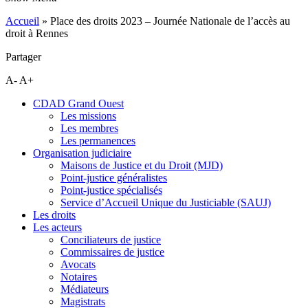
Accueil
»
Place des droits 2023 – Journée Nationale de l’accès au
droit à Rennes
Partager
A-
A+
CDAD Grand Ouest
Les missions
Les membres
Les permanences
Organisation judiciaire
Maisons de Justice et du Droit (MJD)
Point-justice généralistes
Point-justice spécialisés
Service d’Accueil Unique du Justiciable (SAUJ)
Les droits
Les acteurs
Conciliateurs de justice
Commissaires de justice
Avocats
Notaires
Médiateurs
Magistrats