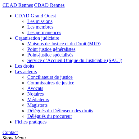
CDAD Rennes
CDAD Rennes
CDAD Grand Ouest
Les missions
Les membres
Les permanences
Organisation judiciaire
Maisons de Justice et du Droit (MJD)
Point-justice généralistes
Point-justice spécialisés
Service d’Accueil Unique du Justiciable (SAUJ)
Les droits
Les acteurs
Conciliateurs de justice
Commissaires de justice
Avocats
Notaires
Médiateurs
Magistrats
Délégués du Défenseur des droits
Délégués du procureur
Fiches pratiques
Contact
Show Menu