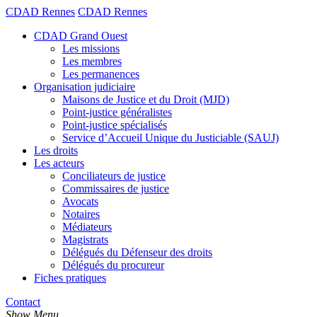
CDAD Rennes
CDAD Rennes
CDAD Grand Ouest
Les missions
Les membres
Les permanences
Organisation judiciaire
Maisons de Justice et du Droit (MJD)
Point-justice généralistes
Point-justice spécialisés
Service d’Accueil Unique du Justiciable (SAUJ)
Les droits
Les acteurs
Conciliateurs de justice
Commissaires de justice
Avocats
Notaires
Médiateurs
Magistrats
Délégués du Défenseur des droits
Délégués du procureur
Fiches pratiques
Contact
Show Menu