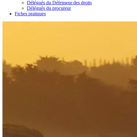
Délégués du Défenseur des droits
Délégués du procureur
Fiches pratiques