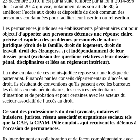
23 décembre 2010. Il est par la suite renforcé par la loi n°2014‐896
du 15 août 2014 qui vise, notamment dans son article 30, à
améliorer l’accès aux droits et dispositifs de droit commun des
personnes condamnées pour faciliter leur insertion ou réinsertion.
Les permanences juridiques en établissements pénitentiaires ont pour
objectif d’
apporter aux personnes détenues une réponse claire,
précise et rapide à des problèmes personnels de nature
juridique (droit de la famille, droit du logement, droit du
travail, droit des étrangers…) et indépendamment de leur
dossier pénal (exclusion des questions relatives à leur dossier
pénal, disciplinaires et liées au règlement intérieur
).
La mise en place de ces points-judtice repose sur une logique de
partenariat. Financés par les conseils départementaux d’accès au
droit, ils résultent de conventions qu’ils passent avec les barreaux,
les établissements pénitentiaires, les services pénitentiaires
d’insertion et de probation et pour certaines avec les acteurs du
secteur associatif de l’accès au droit.
Ce sont des professionnels du droit (avocats, notaires et
huissiers), juristes, réseau associatif et organismes sociaux tels
que la CAF, la CPAM, Pôle emploi…qui reçoivent les détenus à
l’occasion de permanences.
Ils interviennent en collaboration et de façon complémentaire avec