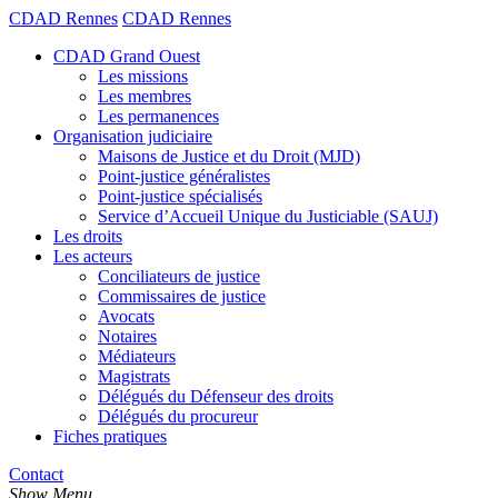
CDAD Rennes
CDAD Rennes
CDAD Grand Ouest
Les missions
Les membres
Les permanences
Organisation judiciaire
Maisons de Justice et du Droit (MJD)
Point-justice généralistes
Point-justice spécialisés
Service d’Accueil Unique du Justiciable (SAUJ)
Les droits
Les acteurs
Conciliateurs de justice
Commissaires de justice
Avocats
Notaires
Médiateurs
Magistrats
Délégués du Défenseur des droits
Délégués du procureur
Fiches pratiques
Contact
Show Menu