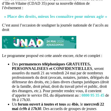
d’Ille-et-Vilaine (CDAD 35) pour sa nouvelle édition de
l’événement :
« Place des droits, mieux les connaître pour mieux agir »
C’est aussi l’occasion de souligner la journée nationale de l’accès au
droit
Le programme proposé est cette année encore, riche et complet :
Des
permanences téléphoniques GRATUITES,
PERSONNALISEES et CONFIDENTIELLES
, seront
assurées du mardi 21 au vendredi 24 mai par de nombreux
professionnels du droit (avocats, notaires, juristes, délégués du
défenseur des droits, etc.) dans divers champs juridiques (droit
de la famille, droit pénal, droit du travail privé et public, droit
des étrangers, etc.). Pour prendre rendez vous, il convient
d’appeler le service ISL du département au :
0800 95 35 45
de
9h à 17h30
.
Un
forum ouvert à toutes et tous
au
4bis
, le
mercredi 22
mai
de
9h à 17h30
. Des accueils de groupes de jeunes