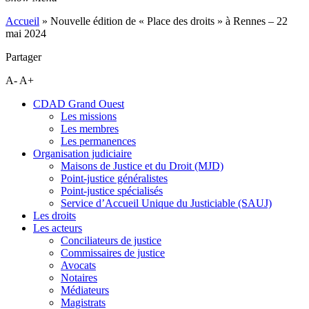
Accueil
»
Nouvelle édition de « Place des droits » à Rennes – 22
mai 2024
Partager
A-
A+
CDAD Grand Ouest
Les missions
Les membres
Les permanences
Organisation judiciaire
Maisons de Justice et du Droit (MJD)
Point-justice généralistes
Point-justice spécialisés
Service d’Accueil Unique du Justiciable (SAUJ)
Les droits
Les acteurs
Conciliateurs de justice
Commissaires de justice
Avocats
Notaires
Médiateurs
Magistrats