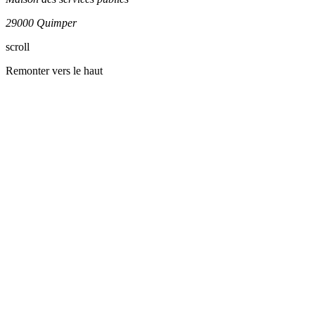
29000 Quimper
Leaflet
| ©
OpenStreetMap
contributors
scroll
+
Remonter vers le haut
−