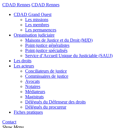
CDAD Rennes
CDAD Rennes
CDAD Grand Ouest
Les missions
Les membres
Les permanences
Organisation judiciaire
Maisons de Justice et du Droit (MJD)
Point-justice généralistes
Point-justice spécialisés
Service d’Accueil Unique du Justiciable (SAUJ)
Les droits
Les acteurs
Conciliateurs de justice
Commissaires de justice
Avocats
Notaires
Médiateurs
Magistrats
Délégués du Défenseur des droits
Délégués du procureur
Fiches pratiques
Contact
Show Menu