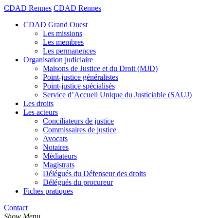
CDAD Rennes
CDAD Rennes
CDAD Grand Ouest
Les missions
Les membres
Les permanences
Organisation judiciaire
Maisons de Justice et du Droit (MJD)
Point-justice généralistes
Point-justice spécialisés
Service d’Accueil Unique du Justiciable (SAUJ)
Les droits
Les acteurs
Conciliateurs de justice
Commissaires de justice
Avocats
Notaires
Médiateurs
Magistrats
Délégués du Défenseur des droits
Délégués du procureur
Fiches pratiques
Contact
Show Menu