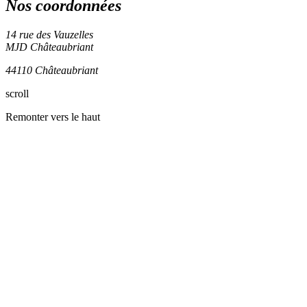
Nos coordonnées
14 rue des Vauzelles
MJD Châteaubriant
44110 Châteaubriant
Leaflet
| ©
OpenStreetMap
contributors
scroll
+
Remonter vers le haut
−