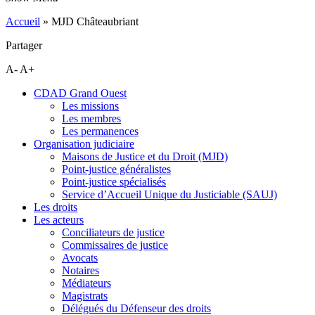
Accueil
»
MJD Châteaubriant
Partager
A-
A+
CDAD Grand Ouest
Les missions
Les membres
Les permanences
Organisation judiciaire
Maisons de Justice et du Droit (MJD)
Point-justice généralistes
Point-justice spécialisés
Service d’Accueil Unique du Justiciable (SAUJ)
Les droits
Les acteurs
Conciliateurs de justice
Commissaires de justice
Avocats
Notaires
Médiateurs
Magistrats
Délégués du Défenseur des droits