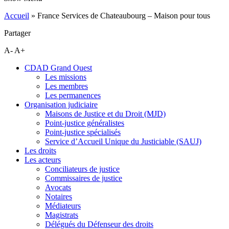
Accueil
»
France Services de Chateaubourg – Maison pour tous
Partager
A-
A+
CDAD Grand Ouest
Les missions
Les membres
Les permanences
Organisation judiciaire
Maisons de Justice et du Droit (MJD)
Point-justice généralistes
Point-justice spécialisés
Service d’Accueil Unique du Justiciable (SAUJ)
Les droits
Les acteurs
Conciliateurs de justice
Commissaires de justice
Avocats
Notaires
Médiateurs
Magistrats
Délégués du Défenseur des droits