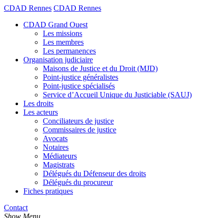
CDAD Rennes
CDAD Rennes
CDAD Grand Ouest
Les missions
Les membres
Les permanences
Organisation judiciaire
Maisons de Justice et du Droit (MJD)
Point-justice généralistes
Point-justice spécialisés
Service d’Accueil Unique du Justiciable (SAUJ)
Les droits
Les acteurs
Conciliateurs de justice
Commissaires de justice
Avocats
Notaires
Médiateurs
Magistrats
Délégués du Défenseur des droits
Délégués du procureur
Fiches pratiques
Contact
Show Menu