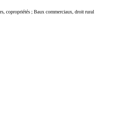
urs, copropriétés ; Baux commerciaux, droit rural
Leaflet
| ©
OpenStreetMap
contributors