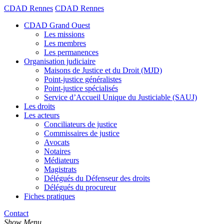
CDAD Rennes
CDAD Rennes
CDAD Grand Ouest
Les missions
Les membres
Les permanences
Organisation judiciaire
Maisons de Justice et du Droit (MJD)
Point-justice généralistes
Point-justice spécialisés
Service d’Accueil Unique du Justiciable (SAUJ)
Les droits
Les acteurs
Conciliateurs de justice
Commissaires de justice
Avocats
Notaires
Médiateurs
Magistrats
Délégués du Défenseur des droits
Délégués du procureur
Fiches pratiques
Contact
Show Menu