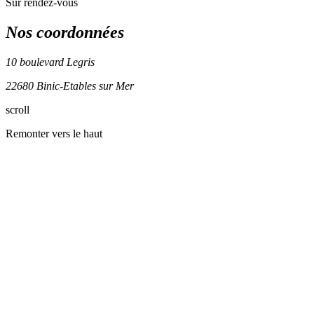
Sur rendez-vous
Nos coordonnées
10 boulevard Legris
22680 Binic-Etables sur Mer
Leaflet
| ©
OpenStreetMap
contributors
scroll
+
Remonter vers le haut
−