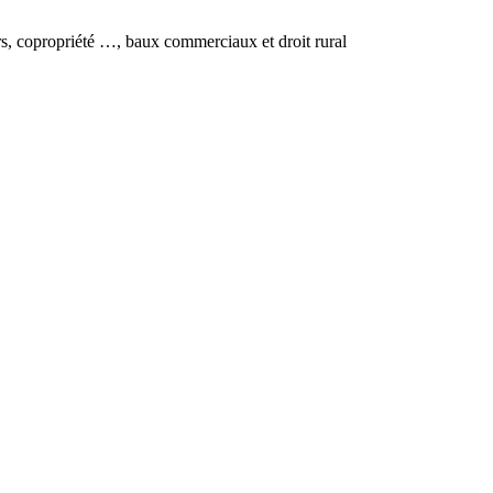
urs, copropriété …, baux commerciaux et droit rural
Leaflet
| ©
OpenStreetMap
contributors