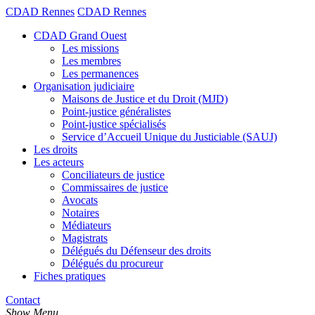
CDAD Rennes
CDAD Rennes
CDAD Grand Ouest
Les missions
Les membres
Les permanences
Organisation judiciaire
Maisons de Justice et du Droit (MJD)
Point-justice généralistes
Point-justice spécialisés
Service d’Accueil Unique du Justiciable (SAUJ)
Les droits
Les acteurs
Conciliateurs de justice
Commissaires de justice
Avocats
Notaires
Médiateurs
Magistrats
Délégués du Défenseur des droits
Délégués du procureur
Fiches pratiques
Contact
Show Menu