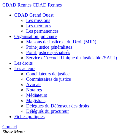
CDAD Rennes
CDAD Rennes
CDAD Grand Ouest
Les missions
Les membres
Les permanences
Organisation judiciaire
Maisons de Justice et du Droit (MJD)
Point-justice généralistes
Point-justice spécialisés
Service d’Accueil Unique du Justiciable (SAUJ)
Les droits
Les acteurs
Conciliateurs de justice
Commissaires de justice
Avocats
Notaires
Médiateurs
Magistrats
Délégués du Défenseur des droits
Délégués du procureur
Fiches pratiques
Contact
Show Menu