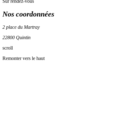
Sur rendez-vous
Nos coordonnées
2 place du Martray
22800 Quintin
Leaflet
| ©
OpenStreetMap
contributors
scroll
+
Remonter vers le haut
−