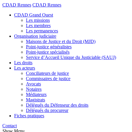
CDAD Rennes
CDAD Rennes
CDAD Grand Ouest
Les missions
Les membres
Les permanences
Organisation judiciaire
Maisons de Justice et du Droit (MJD)
Point-justice généralistes
Point-justice spécialisés
Service d’Accueil Unique du Justiciable (SAUJ)
Les droits
Les acteurs
Conciliateurs de justice
Commissaires de justice
Avocats
Notaires
Médiateurs
Magistrats
Délégués du Défenseur des droits
Délégués du procureur
Fiches pratiques
Contact
Show Menu