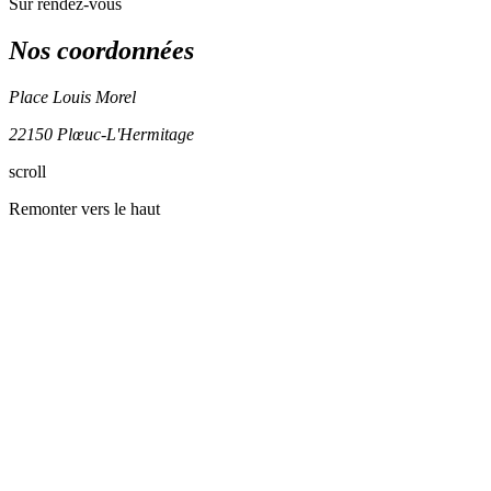
Sur rendez-vous
Nos coordonnées
Place Louis Morel
22150 Plœuc-L'Hermitage
Leaflet
| ©
OpenStreetMap
contributors
scroll
+
Remonter vers le haut
−