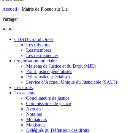
Accueil
»
Mairie de Ploeuc sur Lié
Partager
A-
A+
CDAD Grand Ouest
Les missions
Les membres
Les permanences
Organisation judiciaire
Maisons de Justice et du Droit (MJD)
Point-justice généralistes
Point-justice spécialisés
Service d’Accueil Unique du Justiciable (SAUJ)
Les droits
Les acteurs
Conciliateurs de justice
Commissaires de justice
Avocats
Notaires
Médiateurs
Magistrats
Délégués du Défenseur des droits