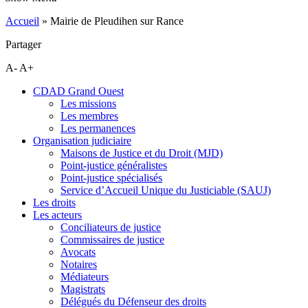
Accueil
»
Mairie de Pleudihen sur Rance
Partager
A-
A+
CDAD Grand Ouest
Les missions
Les membres
Les permanences
Organisation judiciaire
Maisons de Justice et du Droit (MJD)
Point-justice généralistes
Point-justice spécialisés
Service d’Accueil Unique du Justiciable (SAUJ)
Les droits
Les acteurs
Conciliateurs de justice
Commissaires de justice
Avocats
Notaires
Médiateurs
Magistrats
Délégués du Défenseur des droits