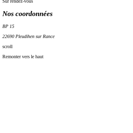
Sur rendez-vous
Nos coordonnées
BP 15
22690 Pleudihen sur Rance
scroll
+
Remonter vers le haut
−