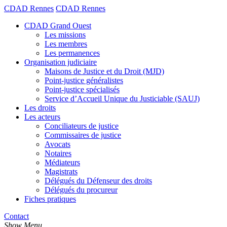
CDAD Rennes
CDAD Rennes
CDAD Grand Ouest
Les missions
Les membres
Les permanences
Organisation judiciaire
Maisons de Justice et du Droit (MJD)
Point-justice généralistes
Point-justice spécialisés
Service d’Accueil Unique du Justiciable (SAUJ)
Les droits
Les acteurs
Conciliateurs de justice
Commissaires de justice
Avocats
Notaires
Médiateurs
Magistrats
Délégués du Défenseur des droits
Délégués du procureur
Fiches pratiques
Contact
Show Menu