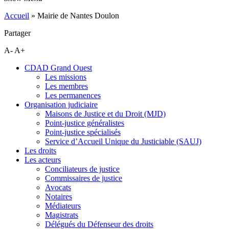
Accueil
»
Mairie de Nantes Doulon
Partager
A-
A+
CDAD Grand Ouest
Les missions
Les membres
Les permanences
Organisation judiciaire
Maisons de Justice et du Droit (MJD)
Point-justice généralistes
Point-justice spécialisés
Service d’Accueil Unique du Justiciable (SAUJ)
Les droits
Les acteurs
Conciliateurs de justice
Commissaires de justice
Avocats
Notaires
Médiateurs
Magistrats
Délégués du Défenseur des droits