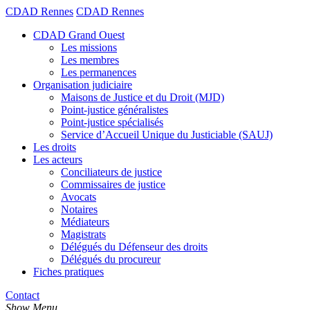
CDAD Rennes
CDAD Rennes
CDAD Grand Ouest
Les missions
Les membres
Les permanences
Organisation judiciaire
Maisons de Justice et du Droit (MJD)
Point-justice généralistes
Point-justice spécialisés
Service d’Accueil Unique du Justiciable (SAUJ)
Les droits
Les acteurs
Conciliateurs de justice
Commissaires de justice
Avocats
Notaires
Médiateurs
Magistrats
Délégués du Défenseur des droits
Délégués du procureur
Fiches pratiques
Contact
Show Menu