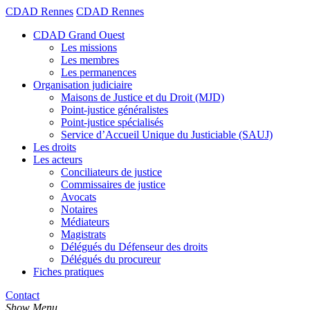
CDAD Rennes
CDAD Rennes
CDAD Grand Ouest
Les missions
Les membres
Les permanences
Organisation judiciaire
Maisons de Justice et du Droit (MJD)
Point-justice généralistes
Point-justice spécialisés
Service d’Accueil Unique du Justiciable (SAUJ)
Les droits
Les acteurs
Conciliateurs de justice
Commissaires de justice
Avocats
Notaires
Médiateurs
Magistrats
Délégués du Défenseur des droits
Délégués du procureur
Fiches pratiques
Contact
Show Menu