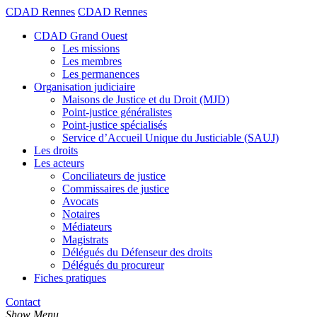
CDAD Rennes
CDAD Rennes
CDAD Grand Ouest
Les missions
Les membres
Les permanences
Organisation judiciaire
Maisons de Justice et du Droit (MJD)
Point-justice généralistes
Point-justice spécialisés
Service d’Accueil Unique du Justiciable (SAUJ)
Les droits
Les acteurs
Conciliateurs de justice
Commissaires de justice
Avocats
Notaires
Médiateurs
Magistrats
Délégués du Défenseur des droits
Délégués du procureur
Fiches pratiques
Contact
Show Menu