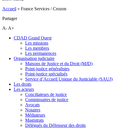
Accueil
»
France Services / Crozon
Partager
A-
A+
CDAD Grand Ouest
Les missions
Les membres
Les permanences
Organisation judiciaire
Maisons de Justice et du Droit (MJD)
Point-justice généralistes
Point-justice spécialisés
Service d’Accueil Unique du Justiciable (SAUJ)
Les droits
Les acteurs
Conciliateurs de justice
Commissaires de justice
Avocats
Notaires
Médiateurs
Magistrats
Délégués du Défenseur des droits