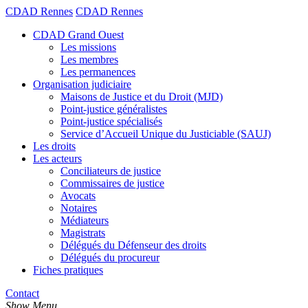
CDAD Rennes
CDAD Rennes
CDAD Grand Ouest
Les missions
Les membres
Les permanences
Organisation judiciaire
Maisons de Justice et du Droit (MJD)
Point-justice généralistes
Point-justice spécialisés
Service d’Accueil Unique du Justiciable (SAUJ)
Les droits
Les acteurs
Conciliateurs de justice
Commissaires de justice
Avocats
Notaires
Médiateurs
Magistrats
Délégués du Défenseur des droits
Délégués du procureur
Fiches pratiques
Contact
Show Menu