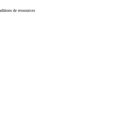
nditions de ressources
Leaflet
| ©
OpenStreetMap
contributors