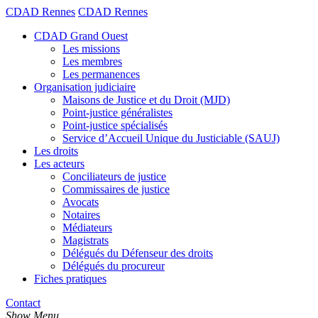
CDAD Rennes
CDAD Rennes
CDAD Grand Ouest
Les missions
Les membres
Les permanences
Organisation judiciaire
Maisons de Justice et du Droit (MJD)
Point-justice généralistes
Point-justice spécialisés
Service d’Accueil Unique du Justiciable (SAUJ)
Les droits
Les acteurs
Conciliateurs de justice
Commissaires de justice
Avocats
Notaires
Médiateurs
Magistrats
Délégués du Défenseur des droits
Délégués du procureur
Fiches pratiques
Contact
Show Menu