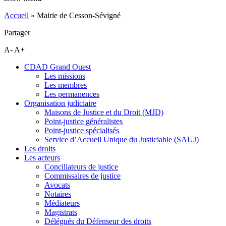
Accueil
»
Mairie de Cesson-Sévigné
Partager
A-
A+
CDAD Grand Ouest
Les missions
Les membres
Les permanences
Organisation judiciaire
Maisons de Justice et du Droit (MJD)
Point-justice généralistes
Point-justice spécialisés
Service d’Accueil Unique du Justiciable (SAUJ)
Les droits
Les acteurs
Conciliateurs de justice
Commissaires de justice
Avocats
Notaires
Médiateurs
Magistrats
Délégués du Défenseur des droits