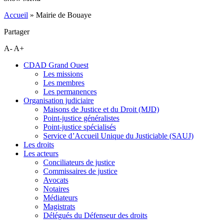
Accueil
»
Mairie de Bouaye
Partager
A-
A+
CDAD Grand Ouest
Les missions
Les membres
Les permanences
Organisation judiciaire
Maisons de Justice et du Droit (MJD)
Point-justice généralistes
Point-justice spécialisés
Service d’Accueil Unique du Justiciable (SAUJ)
Les droits
Les acteurs
Conciliateurs de justice
Commissaires de justice
Avocats
Notaires
Médiateurs
Magistrats
Délégués du Défenseur des droits