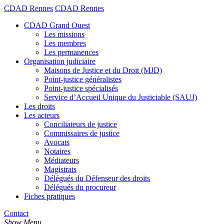
CDAD Rennes
CDAD Rennes
CDAD Grand Ouest
Les missions
Les membres
Les permanences
Organisation judiciaire
Maisons de Justice et du Droit (MJD)
Point-justice généralistes
Point-justice spécialisés
Service d’Accueil Unique du Justiciable (SAUJ)
Les droits
Les acteurs
Conciliateurs de justice
Commissaires de justice
Avocats
Notaires
Médiateurs
Magistrats
Délégués du Défenseur des droits
Délégués du procureur
Fiches pratiques
Contact
Show Menu