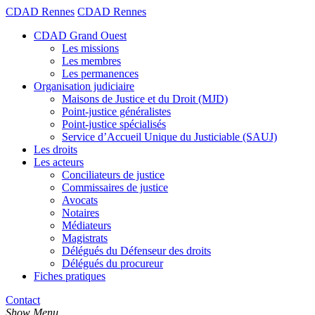
CDAD Rennes
CDAD Rennes
CDAD Grand Ouest
Les missions
Les membres
Les permanences
Organisation judiciaire
Maisons de Justice et du Droit (MJD)
Point-justice généralistes
Point-justice spécialisés
Service d’Accueil Unique du Justiciable (SAUJ)
Les droits
Les acteurs
Conciliateurs de justice
Commissaires de justice
Avocats
Notaires
Médiateurs
Magistrats
Délégués du Défenseur des droits
Délégués du procureur
Fiches pratiques
Contact
Show Menu