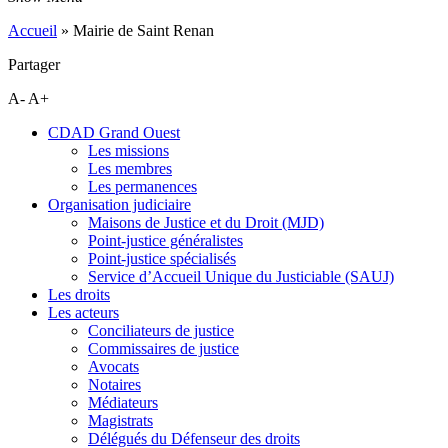
Accueil
»
Mairie de Saint Renan
Partager
A-
A+
CDAD Grand Ouest
Les missions
Les membres
Les permanences
Organisation judiciaire
Maisons de Justice et du Droit (MJD)
Point-justice généralistes
Point-justice spécialisés
Service d’Accueil Unique du Justiciable (SAUJ)
Les droits
Les acteurs
Conciliateurs de justice
Commissaires de justice
Avocats
Notaires
Médiateurs
Magistrats
Délégués du Défenseur des droits