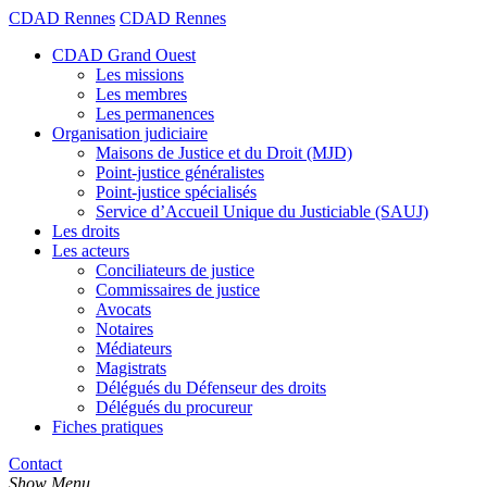
CDAD Rennes
CDAD Rennes
CDAD Grand Ouest
Les missions
Les membres
Les permanences
Organisation judiciaire
Maisons de Justice et du Droit (MJD)
Point-justice généralistes
Point-justice spécialisés
Service d’Accueil Unique du Justiciable (SAUJ)
Les droits
Les acteurs
Conciliateurs de justice
Commissaires de justice
Avocats
Notaires
Médiateurs
Magistrats
Délégués du Défenseur des droits
Délégués du procureur
Fiches pratiques
Contact
Show Menu