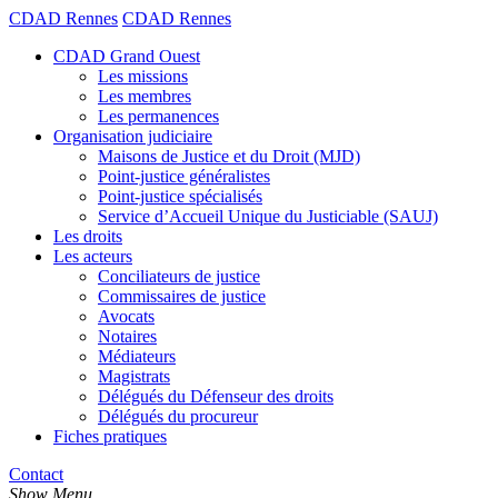
CDAD Rennes
CDAD Rennes
CDAD Grand Ouest
Les missions
Les membres
Les permanences
Organisation judiciaire
Maisons de Justice et du Droit (MJD)
Point-justice généralistes
Point-justice spécialisés
Service d’Accueil Unique du Justiciable (SAUJ)
Les droits
Les acteurs
Conciliateurs de justice
Commissaires de justice
Avocats
Notaires
Médiateurs
Magistrats
Délégués du Défenseur des droits
Délégués du procureur
Fiches pratiques
Contact
Show Menu