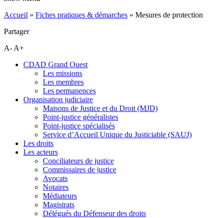
Accueil
»
Fiches pratiques & démarches
»
Mesures de protection
Partager
A-
A+
CDAD Grand Ouest
Les missions
Les membres
Les permanences
Organisation judiciaire
Maisons de Justice et du Droit (MJD)
Point-justice généralistes
Point-justice spécialisés
Service d’Accueil Unique du Justiciable (SAUJ)
Les droits
Les acteurs
Conciliateurs de justice
Commissaires de justice
Avocats
Notaires
Médiateurs
Magistrats
Délégués du Défenseur des droits