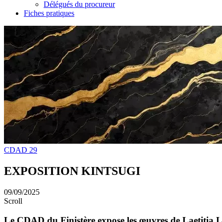
Délégués du procureur
Fiches pratiques
CDAD 29
EXPOSITION KINTSUGI
09/09/2025
Scroll
Le CDAD du Finistère expose les œuvres de Laetitia Le