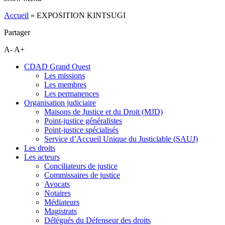
Accueil
»
EXPOSITION KINTSUGI
Partager
A-
A+
CDAD Grand Ouest
Les missions
Les membres
Les permanences
Organisation judiciaire
Maisons de Justice et du Droit (MJD)
Point-justice généralistes
Point-justice spécialisés
Service d’Accueil Unique du Justiciable (SAUJ)
Les droits
Les acteurs
Conciliateurs de justice
Commissaires de justice
Avocats
Notaires
Médiateurs
Magistrats
Délégués du Défenseur des droits