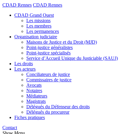
CDAD Rennes
CDAD Rennes
CDAD Grand Ouest
Les missions
Les membres
Les permanences
Organisation judiciaire
Maisons de Justice et du Droit (MJD)
Point-justice généralistes
Point-justice spécialisés
Service d’Accueil Unique du Justiciable (SAUJ)
Les droits
Les acteurs
Conciliateurs de justice
Commissaires de justice
Avocats
Notaires
Médiateurs
Magistrats
Délégués du Défenseur des droits
Délégués du procureur
Fiches pratiques
Contact
Show Menu